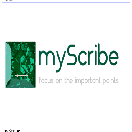
myScribe