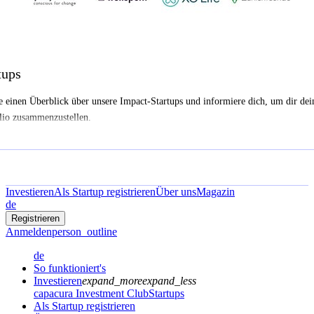
tups
e einen Überblick über unsere Impact-Startups und informiere dich, um dir dei
lio zusammenzustellen.
Investieren
Als Startup registrieren
Über uns
Magazin
de
Registrieren
Anmelden
person_outline
de
So funktioniert's
Investieren
expand_more
expand_less
capacura Investment Club
Startups
Als Startup registrieren