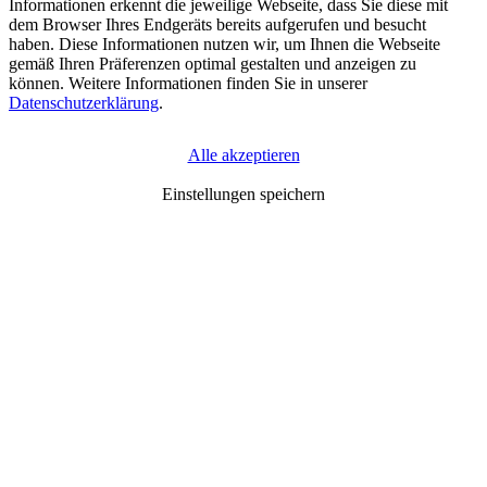
Informationen erkennt die jeweilige Webseite, dass Sie diese mit
dem Browser Ihres Endgeräts bereits aufgerufen und besucht
haben. Diese Informationen nutzen wir, um Ihnen die Webseite
gemäß Ihren Präferenzen optimal gestalten und anzeigen zu
können. Weitere Informationen finden Sie in unserer
Datenschutzerklärung
.
Alle akzeptieren
Erforderliche Cookies
(Klick für Info)
Einstellungen speichern
Unbedingt erforderliche Cookies gewährleisten
Funktionen, ohne die Sie unsere Webseite nicht wie
vorgesehen nutzen können. Diese Cookies dienen zum
Beispiel dazu, dass Sie als angemeldeter Nutzer bei Zugriff
auf verschiedene Unterseiten unserer Webseite stets
angemeldet bleiben und so nicht jedes Mal bei Aufruf einer
neuen Seite Ihre Anmeldedaten erneut eingeben müssen.
Auch die Speicherung von Investitionspräferenzen im
Rahmen von Kaufprozessen wird dadurch beispielsweise
ermöglicht, sodass Ihnen die Verfügbarkeit von Produkten
angezeigt werden kann, ohne dass Sie dazu jedes Mal
erneut Präferenzen eingeben müssen. Rechtsgrundlage für
diese Erhebung und Verarbeitung ist unser berechtigtes
Interesse (Art. 6 Abs. 1 Satz 1 lit. f DS-GVO). Weitere