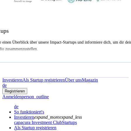
tups
e einen Überblick über unsere Impact-Startups und informiere dich, um dir dei
lio zusammenzustellen.
Investieren
Als Startup registrieren
Über uns
Magazin
de
Registrieren
Anmelden
person_outline
de
So funktioniert's
Investieren
expand_more
expand_less
capacura Investment Club
Startups
Als Startup registrieren