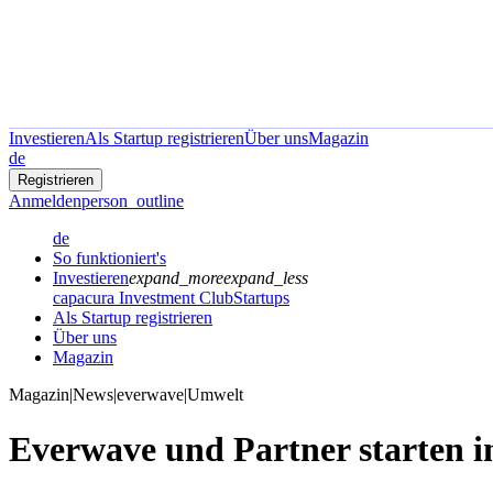
Investieren
Als Startup registrieren
Über uns
Magazin
de
Registrieren
Anmelden
person_outline
de
So funktioniert's
Investieren
expand_more
expand_less
capacura Investment Club
Startups
Als Startup registrieren
Über uns
Magazin
Magazin
|
News
|
everwave
|
Umwelt
Everwave und Partner starten i