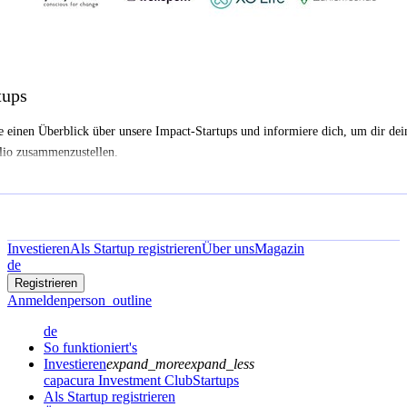
tups
e einen Überblick über unsere Impact-Startups und informiere dich, um dir dei
lio zusammenzustellen.
Investieren
Als Startup registrieren
Über uns
Magazin
de
Registrieren
Anmelden
person_outline
de
So funktioniert's
Investieren
expand_more
expand_less
capacura Investment Club
Startups
Als Startup registrieren