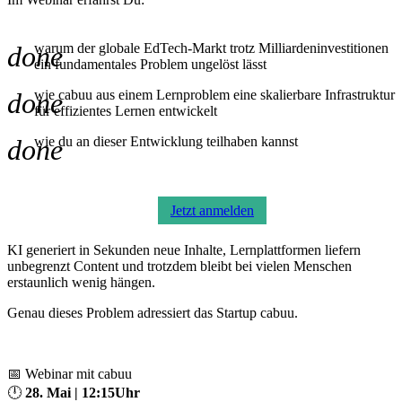
done
warum der globale EdTech-Markt trotz Milliardeninvestitionen
ein fundamentales Problem ungelöst lässt
done
wie cabuu aus einem Lernproblem eine skalierbare Infrastruktur
für effizientes Lernen entwickelt
done
wie du an dieser Entwicklung teilhaben kannst
Jetzt anmelden
KI generiert in Sekunden neue Inhalte, Lernplattformen liefern
unbegrenzt Content und trotzdem bleibt bei vielen Menschen
erstaunlich wenig hängen.
Genau dieses Problem adressiert das Startup cabuu.
📅 Webinar mit cabuu
🕛
28. Mai | 12:15Uhr