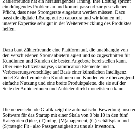
Zählerfreunde hat ein herausragendes Timing. Ihre Lösung spricht
ein drängendes Problem an und kommt passend zur gesetzlichen
Pflicht, dass neue Stromgeräte eingebaut werden müssen. Dazu
passt die digitale Lösung gut zu capacura und wir können mit
unserer Expertise sehr gut in der Weiterentwicklung des Produktes
helfen.
Dazu baut Zählerfreunde eine Plattform auf, die unabhängig von
den verschiedenen Stromanbietern agiert und so zugeschnitten für
Kundinnen und Kunden die besten Angebote bereitstellen kann.
Über eine Echtzeitanalyse, Gamification Elemente und
Verbesserungsvorschläge auf Basis einer künstlichen Intelligenz,
bietet Zählerfreunde den Kundinnen und Kunden eine überzeugend
einfache Nutzung und eine breite Produktpalette, die sie auf der
Seite der Anbieterinnen und Anbieter direkt monetisieren kann.
Die nebenstehende Grafik zeigt die automatische Bewertung unserer
Software für das Startup mit einer Skala von 0 bis 10 in den fünf
Kategorien (I)dee, (T)iming, (M)anagement, (G)eschäftsplan und
(S)trategic Fit - also Passgenauigkeit zu uns als Investorin.