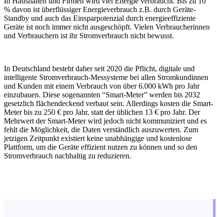
In Haushalten und Firmen wird viel Energie verbraucht. Bis zu 10
% davon ist überflüssiger Energieverbrauch z.B. durch Geräte-
Standby und auch das Einsparpotenzial durch energieeffiziente
Geräte ist noch immer nicht ausgeschöpft. Vielen Verbraucherinnen
und Verbrauchern ist ihr Stromverbrauch nicht bewusst.
In Deutschland besteht daher seit 2020 die Pflicht, digitale und
intelligente Stromverbrauch-Messysteme bei allen Stromkundinnen
und Kunden mit einem Verbrauch von über 6.000 kWh pro Jahr
einzubauen. Diese sogenannten “Smart-Meter” werden bis 2032
gesetzlich flächendeckend verbaut sein. Allerdings kosten die Smart-
Meter bis zu 250 € pro Jahr, statt der üblichen 13 € pro Jahr. Der
Mehrwert der Smart-Meter wird jedoch nicht kommuniziert und es
fehlt die Möglichkeit, die Daten verständlich auszuwerten. Zum
jetzigen Zeitpunkt existiert keine unabhängige und kostenlose
Plattform, um die Geräte effizient nutzen zu können und so den
Stromverbrauch nachhaltig zu reduzieren.