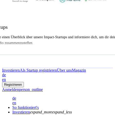
tups
e einen Überblick über unsere Impact-Startups und informiere dich, um dir dei
lio zusammenzustellen.
Investieren
Als Startup registrieren
Über uns
Magazin
de
en
Registrieren
Anmelden
person_outline
de
en
So funktioniert's
Investieren
expand_more
expand_less