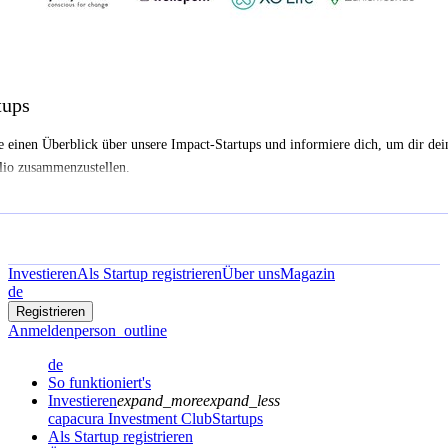
tups
e einen Überblick über unsere Impact-Startups und informiere dich, um dir dei
lio zusammenzustellen.
Investieren
Als Startup registrieren
Über uns
Magazin
de
Registrieren
Anmelden
person_outline
de
So funktioniert's
Investieren
expand_more
expand_less
capacura Investment Club
Startups
Als Startup registrieren