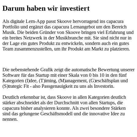
Darum haben wir investiert
Als digitale Lern-App passt Skoove hervorragend ins capacura
Portfolio und ergänzt das capacura Lernangebot um den Bereich
Musik. Die beiden Gründer von Skoove bringen viel Erfahrung und
ein breites Netzwerk in der Musikbranche mit. Sie sind nicht nur in
der Lage ein gutes Produkt zu entwickeln, sondern auch ein gutes
Team zusammenzustellen, um ihr Produkt am Markt zu platzieren.
Die nebenstehende Grafik zeigt die automatische Bewertung unserer
Software für das Startup mit einer Skala von 0 bis 10 in den fünf
Kategorien (I)dee, (T)iming, (M)anagement, (G)eschäftsplan und
(S)trategic Fit - also Passgenauigkeit zu uns als Investorin.
Deutlich erkennbar ist, dass Skoove in allen Kategorien deutlich
stärker abschneidet als der Durchschnitt von allen Startups, die
capacura bisher analysieren konnte. Als zwei besondere Stärken
sind das gelungene Geschäftsmodell und die innovative Idee zu
nennen.