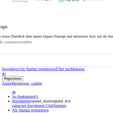
tups
e einen Überblick über unsere Impact-Startups und informiere dich, um dir dei
lio zusammenzustellen.
Investieren
Als Startup registrieren
Über uns
Magazin
de
Registrieren
Anmelden
person_outline
de
So funktioniert's
Investieren
expand_more
expand_less
capacura Investment Club
Startups
Als Startup registrieren