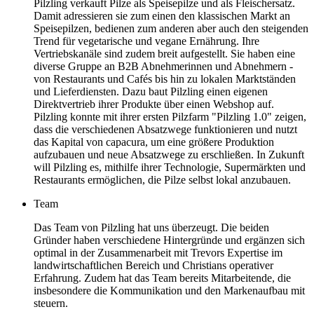
Pilzling verkauft Pilze als Speisepilze und als Fleischersatz.
Damit adressieren sie zum einen den klassischen Markt an
Speisepilzen, bedienen zum anderen aber auch den steigenden
Trend für vegetarische und vegane Ernährung. Ihre
Vertriebskanäle sind zudem breit aufgestellt. Sie haben eine
diverse Gruppe an B2B Abnehmerinnen und Abnehmern -
von Restaurants und Cafés bis hin zu lokalen Marktständen
und Lieferdiensten. Dazu baut Pilzling einen eigenen
Direktvertrieb ihrer Produkte über einen Webshop auf.
Pilzling konnte mit ihrer ersten Pilzfarm "Pilzling 1.0" zeigen,
dass die verschiedenen Absatzwege funktionieren und nutzt
das Kapital von capacura, um eine größere Produktion
aufzubauen und neue Absatzwege zu erschließen. In Zukunft
will Pilzling es, mithilfe ihrer Technologie, Supermärkten und
Restaurants ermöglichen, die Pilze selbst lokal anzubauen.
Team
Das Team von Pilzling hat uns überzeugt. Die beiden
Gründer haben verschiedene Hintergründe und ergänzen sich
optimal in der Zusammenarbeit mit Trevors Expertise im
landwirtschaftlichen Bereich und Christians operativer
Erfahrung. Zudem hat das Team bereits Mitarbeitende, die
insbesondere die Kommunikation und den Markenaufbau mit
steuern.