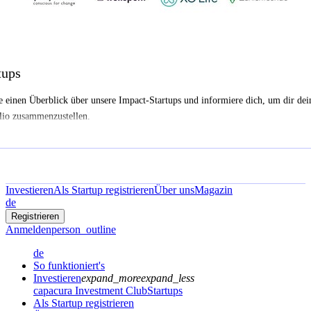
tups
e einen Überblick über unsere Impact-Startups und informiere dich, um dir dei
lio zusammenzustellen.
Investieren
Als Startup registrieren
Über uns
Magazin
de
Registrieren
Anmelden
person_outline
de
So funktioniert's
Investieren
expand_more
expand_less
capacura Investment Club
Startups
Als Startup registrieren