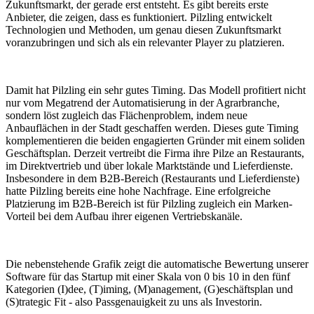
Zukunftsmarkt, der gerade erst entsteht. Es gibt bereits erste
Anbieter, die zeigen, dass es funktioniert. Pilzling entwickelt
Technologien und Methoden, um genau diesen Zukunftsmarkt
voranzubringen und sich als ein relevanter Player zu platzieren.
Damit hat Pilzling ein sehr gutes Timing. Das Modell profitiert nicht
nur vom Megatrend der Automatisierung in der Agrarbranche,
sondern löst zugleich das Flächenproblem, indem neue
Anbauflächen in der Stadt geschaffen werden. Dieses gute Timing
komplementieren die beiden engagierten Gründer mit einem soliden
Geschäftsplan. Derzeit vertreibt die Firma ihre Pilze an Restaurants,
im Direktvertrieb und über lokale Marktstände und Lieferdienste.
Insbesondere in dem B2B-Bereich (Restaurants und Lieferdienste)
hatte Pilzling bereits eine hohe Nachfrage. Eine erfolgreiche
Platzierung im B2B-Bereich ist für Pilzling zugleich ein Marken-
Vorteil bei dem Aufbau ihrer eigenen Vertriebskanäle.
Die nebenstehende Grafik zeigt die automatische Bewertung unserer
Software für das Startup mit einer Skala von 0 bis 10 in den fünf
Kategorien (I)dee, (T)iming, (M)anagement, (G)eschäftsplan und
(S)trategic Fit - also Passgenauigkeit zu uns als Investorin.