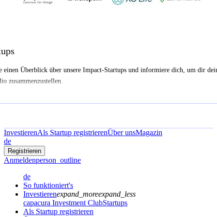
tups
e einen Überblick über unsere Impact-Startups und informiere dich, um dir dei
lio zusammenzustellen.
Investieren
Als Startup registrieren
Über uns
Magazin
de
Registrieren
Anmelden
person_outline
de
So funktioniert's
Investieren
expand_more
expand_less
capacura Investment Club
Startups
Als Startup registrieren