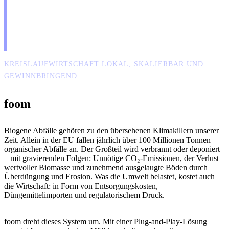
KREISLAUFWIRTSCHAFT LOKAL, SKALIERBAR UND
GEWINNBRINGEND
foom
Biogene Abfälle gehören zu den übersehenen Klimakillern unserer
Zeit. Allein in der EU fallen jährlich über 100 Millionen Tonnen
organischer Abfälle an. Der Großteil wird verbrannt oder deponiert
– mit gravierenden Folgen: Unnötige CO₂-Emissionen, der Verlust
wertvoller Biomasse und zunehmend ausgelaugte Böden durch
Überdüngung und Erosion. Was die Umwelt belastet, kostet auch
die Wirtschaft: in Form von Entsorgungskosten,
Düngemittelimporten und regulatorischem Druck.
foom dreht dieses System um. Mit einer Plug-and-Play-Lösung