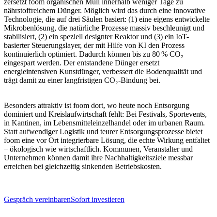
zersetzt foom organischen Müll innerhalb weniger Tage zu
nährstoffreichem Dünger. Möglich wird das durch eine innovative
Technologie, die auf drei Säulen basiert: (1) eine eigens entwickelte
Mikrobenlösung, die natürliche Prozesse massiv beschleunigt und
stabilisiert, (2) ein speziell designter Reaktor und (3) ein IoT-
basierter Steuerungslayer, der mit Hilfe von KI den Prozess
kontinuierlich optimiert. Dadurch können bis zu 80 % CO₂
eingespart werden. Der entstandene Dünger ersetzt
energieintensiven Kunstdünger, verbessert die Bodenqualität und
trägt damit zu einer langfristigen CO₂-Bindung bei.
Besonders attraktiv ist foom dort, wo heute noch Entsorgung
dominiert und Kreislaufwirtschaft fehlt: Bei Festivals, Sportevents,
in Kantinen, im Lebensmitteleinzelhandel oder im urbanen Raum.
Statt aufwendiger Logistik und teurer Entsorgungsprozesse bietet
foom eine vor Ort integrierbare Lösung, die echte Wirkung entfaltet
– ökologisch wie wirtschaftlich. Kommunen, Veranstalter und
Unternehmen können damit ihre Nachhaltigkeitsziele messbar
erreichen bei gleichzeitig sinkenden Betriebskosten.
Gespräch vereinbaren
Sofort investieren