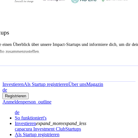
tups
e einen Überblick über unsere Impact-Startups und informiere dich, um dir dei
lio zusammenzustellen.
Investieren
Als Startup registrieren
Über uns
Magazin
de
Registrieren
Anmelden
person_outline
de
So funktioniert's
Investieren
expand_more
expand_less
capacura Investment Club
Startups
Als Startup registrieren