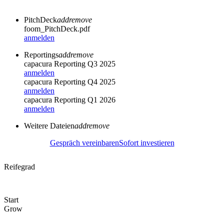
PitchDeck
add
remove
foom_PitchDeck.pdf
anmelden
Reportings
add
remove
capacura Reporting Q3 2025
anmelden
capacura Reporting Q4 2025
anmelden
capacura Reporting Q1 2026
anmelden
Weitere Dateien
add
remove
Gespräch vereinbaren
Sofort investieren
Reifegrad
Start
Grow