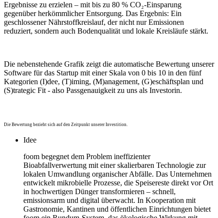
Ergebnisse zu erzielen – mit bis zu 80 % CO₂-Einsparung
gegenüber herkömmlicher Entsorgung. Das Ergebnis: Ein
geschlossener Nährstoffkreislauf, der nicht nur Emissionen
reduziert, sondern auch Bodenqualität und lokale Kreisläufe stärkt.
Die nebenstehende Grafik zeigt die automatische Bewertung unserer
Software für das Startup mit einer Skala von 0 bis 10 in den fünf
Kategorien (I)dee, (T)iming, (M)anagement, (G)eschäftsplan und
(S)trategic Fit - also Passgenauigkeit zu uns als Investorin.
Die Bewertung bezieht sich auf den Zeitpunkt unserer Investition.
Idee
foom begegnet dem Problem ineffizienter
Bioabfallverwertung mit einer skalierbaren Technologie zur
lokalen Umwandlung organischer Abfälle. Das Unternehmen
entwickelt mikrobielle Prozesse, die Speisereste direkt vor Ort
in hochwertigen Dünger transformieren – schnell,
emissionsarm und digital überwacht. In Kooperation mit
Gastronomie, Kantinen und öffentlichen Einrichtungen bietet
foom ein Rundum-System, das ökologische Wirkung mit