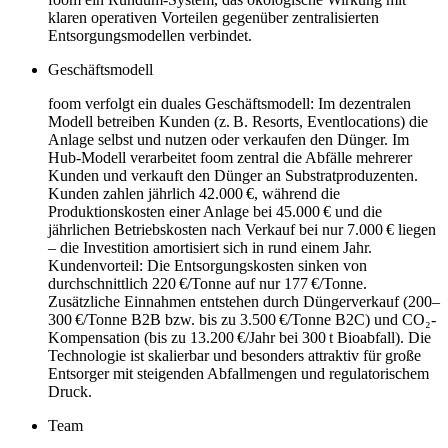
klaren operativen Vorteilen gegenüber zentralisierten
Entsorgungsmodellen verbindet.
Geschäftsmodell
foom verfolgt ein duales Geschäftsmodell: Im dezentralen
Modell betreiben Kunden (z. B. Resorts, Eventlocations) die
Anlage selbst und nutzen oder verkaufen den Dünger. Im
Hub-Modell verarbeitet foom zentral die Abfälle mehrerer
Kunden und verkauft den Dünger an Substratproduzenten.
Kunden zahlen jährlich 42.000 €, während die
Produktionskosten einer Anlage bei 45.000 € und die
jährlichen Betriebskosten nach Verkauf bei nur 7.000 € liegen
– die Investition amortisiert sich in rund einem Jahr.
Kundenvorteil: Die Entsorgungskosten sinken von
durchschnittlich 220 €/Tonne auf nur 177 €/Tonne.
Zusätzliche Einnahmen entstehen durch Düngerverkauf (200–
300 €/Tonne B2B bzw. bis zu 3.500 €/Tonne B2C) und CO₂-
Kompensation (bis zu 13.200 €/Jahr bei 300 t Bioabfall). Die
Technologie ist skalierbar und besonders attraktiv für große
Entsorger mit steigenden Abfallmengen und regulatorischem
Druck.
Team