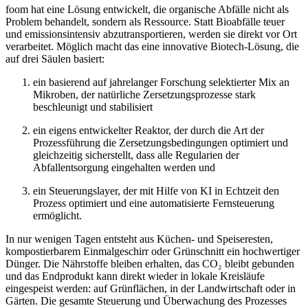
foom hat eine Lösung entwickelt, die organische Abfälle nicht als
Problem behandelt, sondern als Ressource. Statt Bioabfälle teuer
und emissionsintensiv abzutransportieren, werden sie direkt vor Ort
verarbeitet. Möglich macht das eine innovative Biotech-Lösung, die
auf drei Säulen basiert:
ein basierend auf jahrelanger Forschung selektierter Mix an
Mikroben, der natürliche Zersetzungsprozesse stark
beschleunigt und stabilisiert
ein eigens entwickelter Reaktor, der durch die Art der
Prozessführung die Zersetzungsbedingungen optimiert und
gleichzeitig sicherstellt, dass alle Regularien der
Abfallentsorgung eingehalten werden und
ein Steuerungslayer, der mit Hilfe von KI in Echtzeit den
Prozess optimiert und eine automatisierte Fernsteuerung
ermöglicht.
In nur wenigen Tagen entsteht aus Küchen- und Speiseresten,
kompostierbarem Einmalgeschirr oder Grünschnitt ein hochwertiger
Dünger. Die Nährstoffe bleiben erhalten, das CO₂ bleibt gebunden
und das Endprodukt kann direkt wieder in lokale Kreisläufe
eingespeist werden: auf Grünflächen, in der Landwirtschaft oder in
Gärten. Die gesamte Steuerung und Überwachung des Prozesses