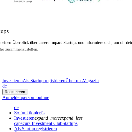
tups
e einen Überblick über unsere Impact-Startups und informiere dich, um dir dei
lio zusammenzustellen.
Investieren
Als Startup registrieren
Über uns
Magazin
de
Registrieren
Anmelden
person_outline
de
So funktioniert's
Investieren
expand_more
expand_less
capacura Investment Club
Startups
Als Startup registrieren