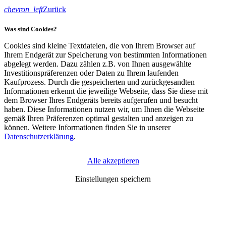
chevron_left
Zurück
Was sind Cookies?
Cookies sind kleine Textdateien, die von Ihrem Browser auf
Ihrem Endgerät zur Speicherung von bestimmten Informationen
abgelegt werden. Dazu zählen z.B. von Ihnen ausgewählte
Investitionspräferenzen oder Daten zu Ihrem laufenden
Kaufprozess. Durch die gespeicherten und zurückgesandten
Informationen erkennt die jeweilige Webseite, dass Sie diese mit
dem Browser Ihres Endgeräts bereits aufgerufen und besucht
haben. Diese Informationen nutzen wir, um Ihnen die Webseite
gemäß Ihren Präferenzen optimal gestalten und anzeigen zu
können. Weitere Informationen finden Sie in unserer
Datenschutzerklärung
.
Alle akzeptieren
Erforderliche Cookies
(Klick für Info)
Einstellungen speichern
Unbedingt erforderliche Cookies gewährleisten
Funktionen, ohne die Sie unsere Webseite nicht wie
vorgesehen nutzen können. Diese Cookies dienen zum
Beispiel dazu, dass Sie als angemeldeter Nutzer bei Zugriff
auf verschiedene Unterseiten unserer Webseite stets