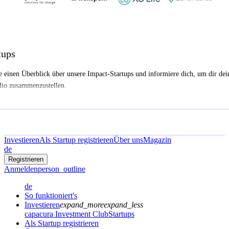
tups
e einen Überblick über unsere Impact-Startups und informiere dich, um dir dei
lio zusammenzustellen.
Investieren
Als Startup registrieren
Über uns
Magazin
de
Registrieren
Anmelden
person_outline
de
So funktioniert's
Investieren
expand_more
expand_less
capacura Investment Club
Startups
Als Startup registrieren