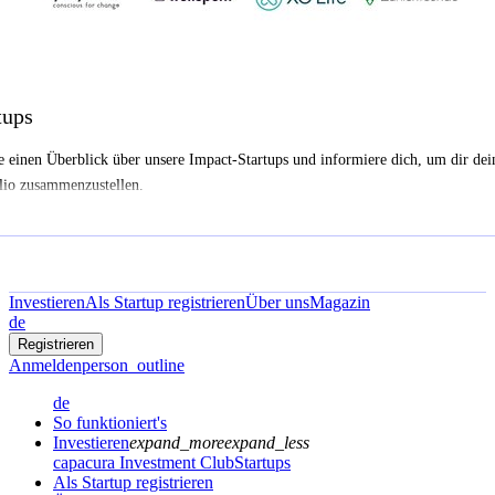
tups
e einen Überblick über unsere Impact-Startups und informiere dich, um dir dei
lio zusammenzustellen.
Investieren
Als Startup registrieren
Über uns
Magazin
de
Registrieren
Anmelden
person_outline
de
So funktioniert's
Investieren
expand_more
expand_less
capacura Investment Club
Startups
Als Startup registrieren