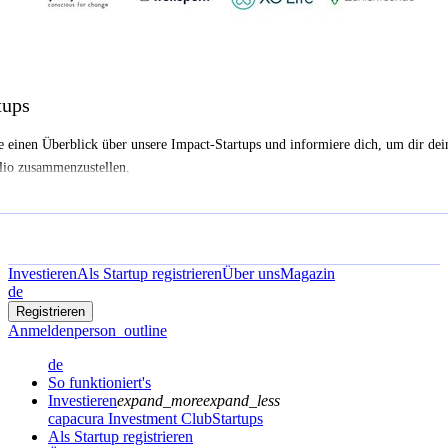
tups
e einen Überblick über unsere Impact-Startups und informiere dich, um dir dei
lio zusammenzustellen.
Investieren
Als Startup registrieren
Über uns
Magazin
de
Registrieren
Anmelden
person_outline
de
So funktioniert's
Investieren
expand_more
expand_less
capacura Investment Club
Startups
Als Startup registrieren