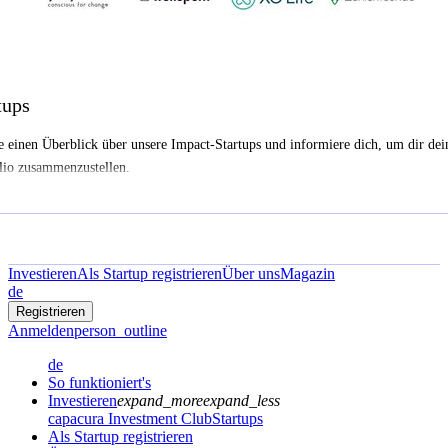
tups
e einen Überblick über unsere Impact-Startups und informiere dich, um dir dei
lio zusammenzustellen.
Investieren
Als Startup registrieren
Über uns
Magazin
de
Registrieren
Anmelden
person_outline
de
So funktioniert's
Investieren
expand_more
expand_less
capacura Investment Club
Startups
Als Startup registrieren