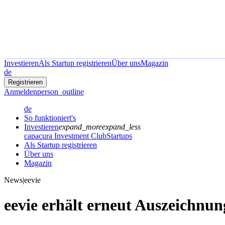
Investieren
Als Startup registrieren
Über uns
Magazin
de
Registrieren
Anmelden
person_outline
de
So funktioniert's
Investieren
expand_more
expand_less
capacura Investment Club
Startups
Als Startup registrieren
Über uns
Magazin
News
|
eevie
eevie erhält erneut Auszeichnun