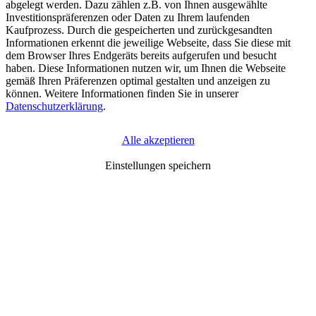
abgelegt werden. Dazu zählen z.B. von Ihnen ausgewählte
Investitionspräferenzen oder Daten zu Ihrem laufenden
Kaufprozess. Durch die gespeicherten und zurückgesandten
Informationen erkennt die jeweilige Webseite, dass Sie diese mit
dem Browser Ihres Endgeräts bereits aufgerufen und besucht
haben. Diese Informationen nutzen wir, um Ihnen die Webseite
gemäß Ihren Präferenzen optimal gestalten und anzeigen zu
können. Weitere Informationen finden Sie in unserer
Datenschutzerklärung
.
Alle akzeptieren
Erforderliche Cookies
(Klick für Info)
Einstellungen speichern
Unbedingt erforderliche Cookies gewährleisten
Funktionen, ohne die Sie unsere Webseite nicht wie
vorgesehen nutzen können. Diese Cookies dienen zum
Beispiel dazu, dass Sie als angemeldeter Nutzer bei Zugriff
auf verschiedene Unterseiten unserer Webseite stets
angemeldet bleiben und so nicht jedes Mal bei Aufruf einer
neuen Seite Ihre Anmeldedaten erneut eingeben müssen.
Auch die Speicherung von Investitionspräferenzen im
Rahmen von Kaufprozessen wird dadurch beispielsweise
ermöglicht, sodass Ihnen die Verfügbarkeit von Produkten
angezeigt werden kann, ohne dass Sie dazu jedes Mal