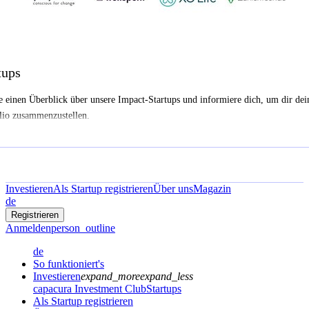
tups
e einen Überblick über unsere Impact-Startups und informiere dich, um dir dei
lio zusammenzustellen.
Investieren
Als Startup registrieren
Über uns
Magazin
de
Registrieren
Anmelden
person_outline
de
So funktioniert's
Investieren
expand_more
expand_less
capacura Investment Club
Startups
Als Startup registrieren