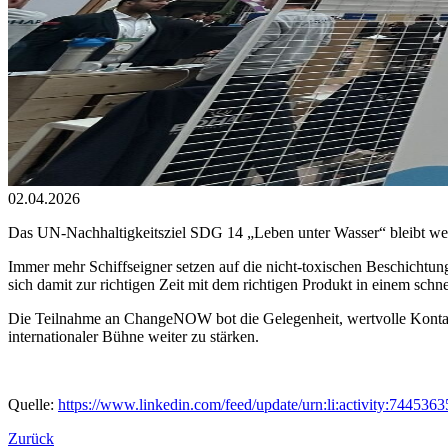
02.04.2026
Das UN-Nachhaltigkeitsziel SDG 14 „Leben unter Wasser“ bleibt weit
Immer mehr Schiffseigner setzen auf die nicht-toxischen Beschichtu
sich damit zur richtigen Zeit mit dem richtigen Produkt in einem s
Die Teilnahme an ChangeNOW bot die Gelegenheit, wertvolle Kontakt
internationaler Bühne weiter zu stärken.
Quelle:
https://www.linkedin.com/feed/update/urn:li:activity:7445
Zurück