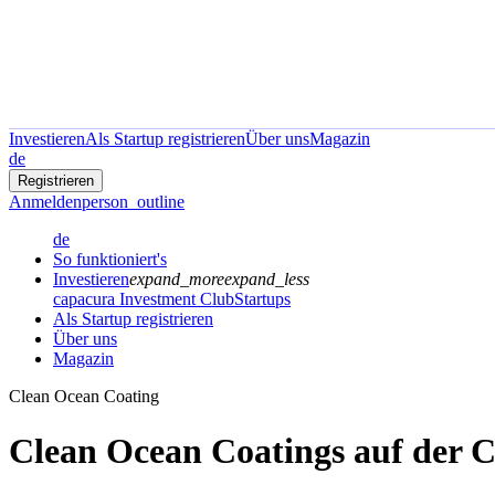
Investieren
Als Startup registrieren
Über uns
Magazin
de
Registrieren
Anmelden
person_outline
de
So funktioniert's
Investieren
expand_more
expand_less
capacura Investment Club
Startups
Als Startup registrieren
Über uns
Magazin
Clean Ocean Coating
Clean Ocean Coatings auf der 