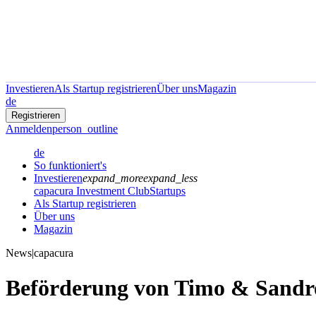
Investieren
Als Startup registrieren
Über uns
Magazin
de
Registrieren
Anmelden
person_outline
de
So funktioniert's
Investieren
expand_more
expand_less
capacura Investment Club
Startups
Als Startup registrieren
Über uns
Magazin
News
|
capacura
Beförderung von Timo & Sandr