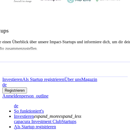
tups
e einen Überblick über unsere Impact-Startups und informiere dich, um dir dei
lio zusammenzustellen.
Investieren
Als Startup registrieren
Über uns
Magazin
de
Registrieren
Anmelden
person_outline
de
So funktioniert's
Investieren
expand_more
expand_less
capacura Investment Club
Startups
Als Startup registrieren