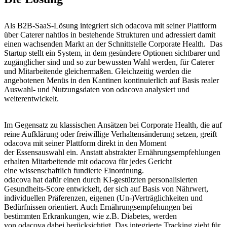
Als B2B-SaaS-Lösung integriert sich odacova mit seiner Plattform
über Caterer nahtlos in bestehende Strukturen und adressiert damit
einen wachsenden Markt an der Schnittstelle Corporate Health. Das
Startup stellt ein System, in dem gesündere Optionen sichtbarer und
zugänglicher sind und so zur bewussten Wahl werden, für Caterer
und Mitarbeitende gleichermaßen. Gleichzeitig werden die
angebotenen Menüs in den Kantinen kontinuierlich auf Basis realer
Auswahl- und Nutzungsdaten von odacova analysiert und
weiterentwickelt.
Im Gegensatz zu klassischen Ansätzen bei Corporate Health, die auf
reine Aufklärung oder freiwillige Verhaltensänderung setzen, greift
odacova mit seiner Plattform direkt in den Moment
der Essensauswahl ein. Anstatt abstrakter Ernährungsempfehlungen
erhalten Mitarbeitende mit odacova für jedes Gericht
eine wissenschaftlich fundierte Einordnung.
odacova hat dafür einen durch KI-gestützten personalisierten
Gesundheits-Score entwickelt, der sich auf Basis von Nährwert,
individuellen Präferenzen, eigenen (Un-)Verträglichkeiten und
Bedürfnissen orientiert. Auch Ernährungsempfehungen bei
bestimmten Erkrankungen, wie z.B. Diabetes, werden
von odacova dabei berücksichtigt. Das integrierte Tracking zieht für