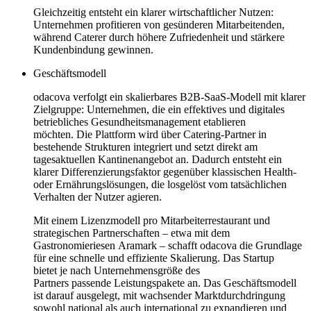
Gleichzeitig entsteht ein klarer wirtschaftlicher Nutzen:
Unternehmen profitieren von gesünderen Mitarbeitenden,
während Caterer durch höhere Zufriedenheit und stärkere
Kundenbindung gewinnen.
Geschäftsmodell
odacova verfolgt ein skalierbares B2B-SaaS-Modell mit klarer
Zielgruppe: Unternehmen, die ein effektives und digitales
betriebliches Gesundheitsmanagement etablieren
möchten. Die Plattform wird über Catering-Partner in
bestehende Strukturen integriert und setzt direkt am
tagesaktuellen Kantinenangebot an. Dadurch entsteht ein
klarer Differenzierungsfaktor gegenüber klassischen Health-
oder Ernährungslösungen, die losgelöst vom tatsächlichen
Verhalten der Nutzer agieren.
Mit einem Lizenzmodell pro Mitarbeiterrestaurant und
strategischen Partnerschaften – etwa mit dem
Gastronomieriesen Aramark – schafft odacova die Grundlage
für eine schnelle und effiziente Skalierung. Das Startup
bietet je nach Unternehmensgröße des
Partners passende Leistungspakete an. Das Geschäftsmodell
ist darauf ausgelegt, mit wachsender Marktdurchdringung
sowohl national als auch international zu expandieren und