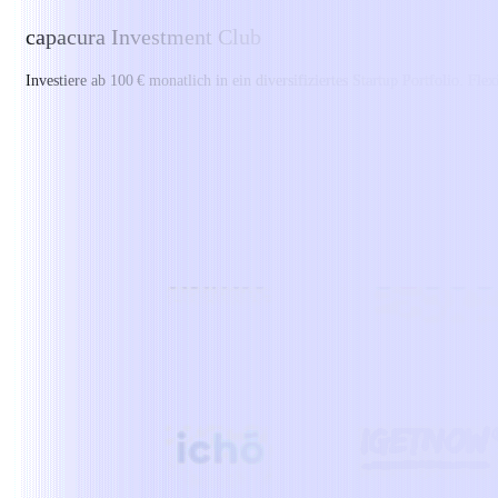
capacura Investment Club
Investiere ab 100 € monatlich in ein diversifiziertes Startup Portfolio. Fle