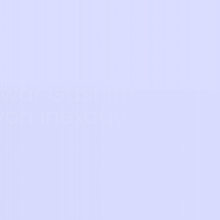
News
Community Stories
Blog
3
16
2