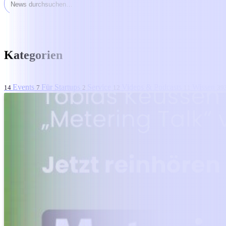
Kategorien
Events
Für Startups
Service
Videos & Podcasts
Wissen
14
7
2
12
11
39