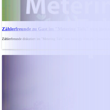
Zählerfreunde zu Gast im "Metering Talk" von inex
Zählerfreunde diskutiert im "Metering Talk" von inexogy über die Umwandl