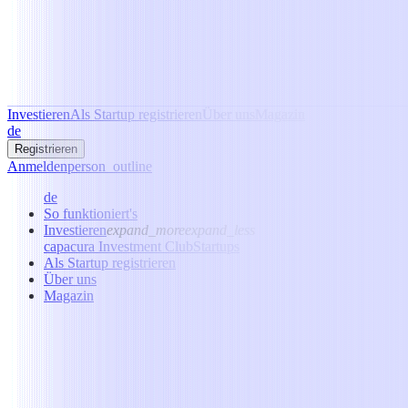
Investieren
Als Startup registrieren
Über uns
Magazin
de
Registrieren
Anmelden
person_outline
de
So funktioniert's
Investieren
expand_more
expand_less
capacura Investment Club
Startups
Als Startup registrieren
Über uns
Magazin