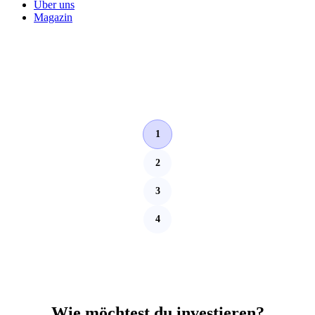
Über uns
Magazin
1
2
3
4
Wie möchtest du investieren?