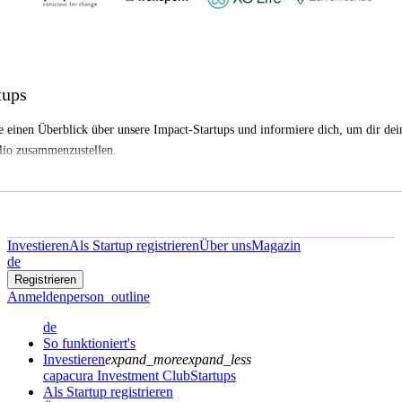
tups
e einen Überblick über unsere Impact-Startups und informiere dich, um dir dei
lio zusammenzustellen.
Investieren
Als Startup registrieren
Über uns
Magazin
de
Registrieren
Anmelden
person_outline
de
So funktioniert's
Investieren
expand_more
expand_less
capacura Investment Club
Startups
Als Startup registrieren